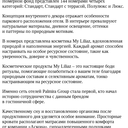
Номерной фонд представлен 144 номерами четырех
категорий: Стандарт, Стандарт с террасой, Полулюкс и Люкс.
Концепция внутреннего декора отражает особенности
паркового расположения отеля. В интерьере превалируют
натуральные материалы, дневное освещение, оттенки
и паттерны по природным мотивам.
В номерах представлена косметика My Liliaz, вдохновленная
природой и наполненная энергией. Каждый аромат способен
настраивать на особое ресурсное состояние, такие как
уверенность, доверие и чувственность.
Косметические продукты My Liliaz – это настоящие боди
ритуалы, помогающие позаботиться о вашем теле благодаря
природным составам и селективным ароматам, тонко
настраивающим на ресурсное состояние.
Именно сеть отелей Palmira Group стала первой, кто начал
историю сотрудничества с данным брендом
в гостиничной сфере.
Качественному сну и восстановлению организма после
продуктивного дня уделяется особое внимание. Просторные
кровати располагают матрасами повышенного комфорта
от компании «Аскона», гипоаллергенными подушками